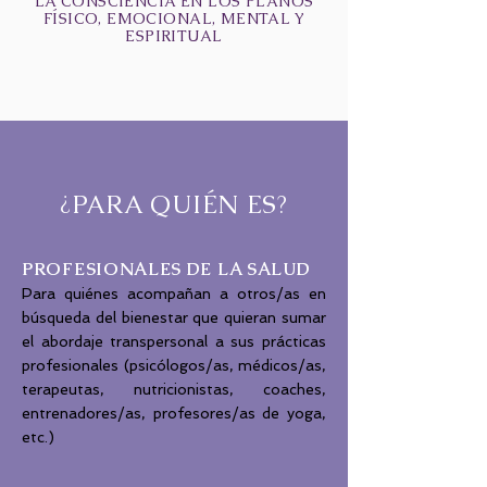
LA CONSCIENCIA EN LOS PLANOS
FÍSICO, EMOCIONAL, MENTAL Y
ESPIRITUAL
PARA QUIÉN ES
¿
?
PROFESIONALES DE LA SALUD
Para quiénes acompañan a otros/as en
búsqueda del bienestar que quieran sumar
el abordaje transpersonal a sus prácticas
profesionales (psicólogos/as, médicos/as,
terapeutas, nutricionistas, coaches,
entrenadores/as, profesores/as de yoga,
etc.)