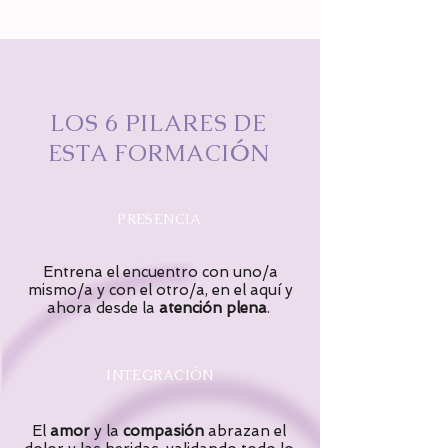
LOS 6 PILARES DE
ESTA FORMACI
Ó
N
PRESENCIA
Entrena el encuentro con uno/a
mismo/a y con el otro/a, en el aquí y
ahora desde la
atención plena
.
INTEGRACIÓN
El
amor
y la
compasión
abrazan el