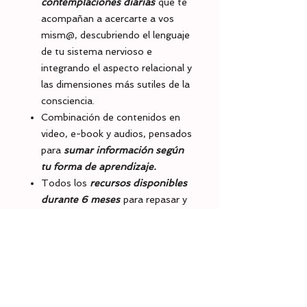
contemplaciones diarias
que te
acompañan a acercarte a vos
mism@, descubriendo el lenguaje
de tu sistema nervioso e
integrando el aspecto relacional y
las dimensiones más sutiles de la
consciencia.
Combinación de contenidos en
video, e-book y audios, pensados
para
sumar información según
tu forma de aprendizaje.
Todos los
recursos disponibles
durante 6 meses
para repasar y
profundizar el contenido a tu
propio ritmo, para que lo
aprendido se convierta en una
herramienta permanente para tu
bienestar.
BONO:
También incluye un